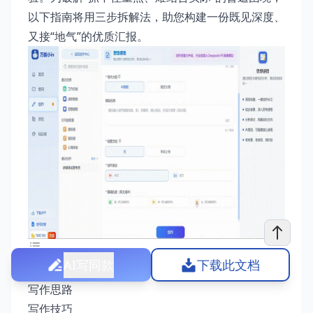
以下指南将用三步拆解法，助您构建一份既见深度、
又接“地气”的优质汇报。
AI写同款
下载此文档
党的二十届四中全会精神思想汇报写作指南
写作思路
写作技巧