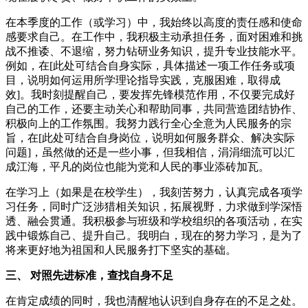
在本季度的工作（或学习）中，我始终以高度的责任感和使命
感要求自己。在工作中，我积极主动承担任务，面对困难和挑
战不推诿、不退缩，努力钻研业务知识，提升专业技能水平。
例如，在[此处可结合自身实际，具体描述一项工作任务或项
目，说明如何运用所学理论指导实践，克服困难，取得成
效]。我时刻提醒自己，要发挥先锋模范作用，不仅要完成好
自己的工作，还要主动关心和帮助同事，共同营造团结协作、
积极向上的工作氛围。我努力践行全心全意为人民服务的宗
旨，在[此处可结合自身岗位，说明如何服务群众、解决实际
问题]，虽然做的还是一些小事，但我相信，涓涓细流可以汇
成江海，平凡的岗位也能为党和人民的事业添砖加瓦。
在学习上（如果是在校学生），我刻苦努力，认真完成各项学
习任务，同时广泛涉猎相关知识，拓展视野，力求做到学深悟
透、融会贯通。我积极参与班级和学校组织的各项活动，在实
践中锻炼自己、提升自己。我明白，现在的努力学习，是为了
将来更好地为祖国和人民服务打下坚实的基础。
三、 对照先进标准，查找自身不足
在肯定成绩的同时，我也清醒地认识到自身存在的不足之处。