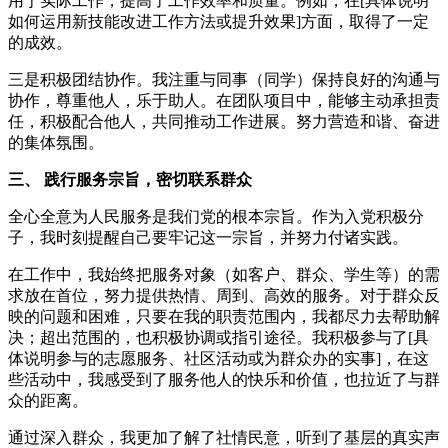
用于实际工作，提高了工作效率和质量。例如，在[具体说明
如何运用新技能改进工作方法或提升效果]方面，取得了一定
的成效。
三是积极团结协作。我注重与同事（同学）保持良好的沟通与
协作，尊重他人，乐于助人。在团队项目中，能够主动承担责
任，积极配合他人，共同推动工作进展。努力营造和谐、奋进
的集体氛围。
三、 践行服务宗旨，密切联系群众
全心全意为人民服务是我们党的根本宗旨。作为入党积极分
子，我时刻提醒自己要牢记这一宗旨，并努力付诸实践。
在工作中，我始终把服务对象（如客户、群众、学生等）的需
求放在首位，努力提供热情、周到、高效的服务。对于群众反
映的问题和困难，只要在我的职责范围内，我都尽力去帮助解
决；超出范围的，也积极协调或指引途径。我积极参与了[具
体说明参与的志愿服务、社区活动或为群众办的实事]，在这
些活动中，我感受到了服务他人的快乐和价值，也拉近了与群
众的距离。
通过深入群众，我更加了解了社情民意，听到了基层的真实声