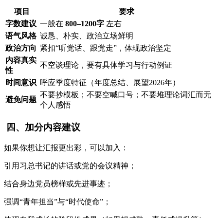
项目
要求
字数建议
一般在
800–1200字
左右
语气风格
诚恳、朴实、政治立场鲜明
政治方向
紧扣“听党话、跟党走”，体现政治坚定
内容真实
不空谈理论，要有具体学习与行动例证
性
时间意识
呼应季度特征（年度总结、展望2026年）
不要抄模板；不要空喊口号；不要堆理论词汇而无
避免问题
个人感悟
四、加分内容建议
如果你想让汇报更出彩，可以加入：
引用习总书记的讲话或党的会议精神；
结合身边党员榜样或先进事迹；
强调“青年担当”与“时代使命”；