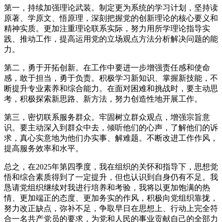
第一，持续加强理论武装。制定更为系统的学习计划，坚持读
原著、学原文、悟原理，深刻把握党的创新理论的核心要义和
精神实质。更加注重理论联系实际，努力用所学理论指导实
践、推动工作，提高运用党的立场观点方法分析解决问题的能
力。
第二，勇于开拓创新。在工作中要进一步增强责任感和使命
感，敢于担当，勇于负责。积极学习新知识、掌握新技能，不
断提升专业素养和综合能力。在面对困难和挑战时，要主动思
考，积极探索新思路、新方法，努力创造性地开展工作。
第三，密切联系服务群众。牢固树立群众观点，增强宗旨意
识。要主动深入到群众中去，倾听他们的心声，了解他们的诉
求，真心实意地为他们办实事、解难题。不断改进工作作风，
提高服务效率和水平。
总之，在2025年第四季度，我在组织的关怀和指导下，思想觉
悟和综合素质得到了一定提升，但也认识到自身仍有不足。我
恳请党组织继续对我进行培养和考验，我将以更加饱满的热
情、更加端正的态度、更加务实的作风，积极向党组织靠拢，
努力改正缺点，弥补不足，争取早日在思想上、行动上完全符
合一名共产党员的要求，为党和人民的事业贡献自己的全部力