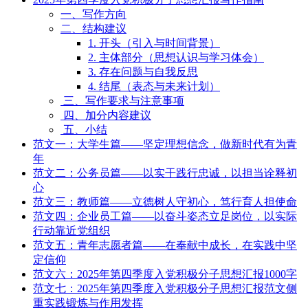
一、写作方向
二、结构建议
1. 开头（引入与时间背景）
2. 主体部分（思想认识与学习体会）
3. 存在问题与自我反思
4. 结尾（表态与未来计划）
三、写作要求与注意事项
四、加分内容建议
五、小结
范文一：大学生篇——坚定理想信念，做新时代有为青
年
范文二：公务员篇——以实干践行忠诚，以担当诠释初
心
范文三：教师篇——立德树人守初心，笃行育人担使命
范文四：企业员工篇——以奋斗姿态立足岗位，以实际
行动靠近党组织
范文五：青年志愿者篇——在奉献中成长，在实践中坚
定信仰
范文六：2025年第四季度入党积极分子思想汇报1000字
范文七：2025年第四季度入党积极分子思想汇报范文侧
重实践锻炼与作用发挥