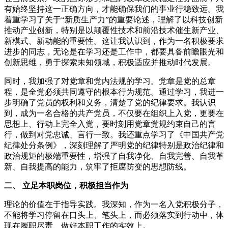
有始终坚持这一正确方向，才能确保我们的事业行稳致远。我
着重学习了关于“新质生产力”的重要论述，理解了以科技创新
推动产业创新，特别是以颠覆性技术和前沿技术催生新产业、
新模式、新动能的重要性。这让我认识到，作为一名积极要求
进步的同志，无论是在学习还是工作中，都要具备前瞻眼光和
创新思维，勇于探索未知领域，积极适应并推动时代发展。
同时，我加强了对党章和党内法规的学习。党章是党的总章
程，是全党必须共同遵守的根本行为规范。通过学习，我进一
步明确了党员的权利和义务，清楚了党的纪律要求。我认识
到，成为一名合格的共产党员，不仅要在组织上入党，更要在
思想上、行动上完全入党，要时刻用党章党规约束自己的言
行，做到对党忠诚、言行一致。我还重点学习了《中国共产党
纪律处分条例》，深刻理解了严明党的纪律特别是政治纪律和
政治规矩的极端重要性，增强了自我净化、自我完善、自我革
新、自我提高的能力，筑牢了拒腐防变的思想防线。
二、 立足本职岗位，积极担当作为
理论的价值在于指导实践。我深知，作为一名入党积极分子，
不能将学习停留在口头上、笔头上，而必须落实到行动中，体
现在履职尽责、做好本职工作的实效上。