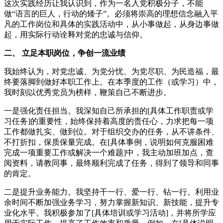
这次实践经历让我认识到，作为一名入党积极分子，不能
做“语言的巨人，行动的矮子”。必须将崇高的理想信念融入平
凡的工作岗位和具体的实践活动中，从小事做起，从身边事做
起，用实际行动诠释对党的忠诚与信仰。
二、 立足本职岗位，争创一流业绩
我始终认为，对党忠诚、为党分忧、为党尽职、为民造福，最
终要落脚到做好本职工作上。在本季度的工作（或学习）中，
我时刻以优秀党员为榜样，鞭策自己不断进步。
一是强化责任担当。我深知自己所承担的[具体工作职责或学
习任务]的重要性，始终保持着高度的责任心，力求把每一项
工作都做扎实、做到位。对于组织交办的任务，从不讲条件、
不打折扣，保质保量完成。在[具体事例，说明如何克服困难
完成一项重要工作或解决一个难题]中，我主动加班加点，查
阅资料，请教同事，最终顺利完成了任务，得到了领导和同事
的肯定。
二是提升业务能力。我坚持干一行、爱一行、钻一行。利用业
余时间不断加强业务学习，努力掌握新知识、新技能，提升专
业化水平。我积极参加了[具体培训或学习活动]，并将所学应