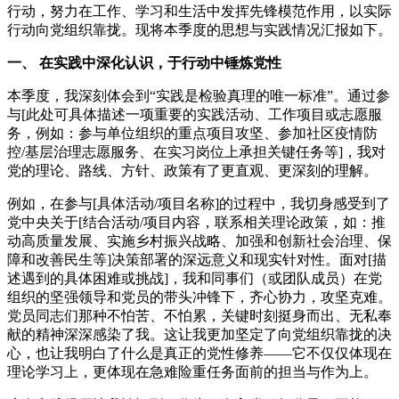
行动，努力在工作、学习和生活中发挥先锋模范作用，以实际
行动向党组织靠拢。现将本季度的思想与实践情况汇报如下。
一、 在实践中深化认识，于行动中锤炼党性
本季度，我深刻体会到“实践是检验真理的唯一标准”。通过参
与[此处可具体描述一项重要的实践活动、工作项目或志愿服
务，例如：参与单位组织的重点项目攻坚、参加社区疫情防
控/基层治理志愿服务、在实习岗位上承担关键任务等]，我对
党的理论、路线、方针、政策有了更直观、更深刻的理解。
例如，在参与[具体活动/项目名称]的过程中，我切身感受到了
党中央关于[结合活动/项目内容，联系相关理论政策，如：推
动高质量发展、实施乡村振兴战略、加强和创新社会治理、保
障和改善民生等]决策部署的深远意义和现实针对性。面对[描
述遇到的具体困难或挑战]，我和同事们（或团队成员）在党
组织的坚强领导和党员的带头冲锋下，齐心协力，攻坚克难。
党员同志们那种不怕苦、不怕累，关键时刻挺身而出、无私奉
献的精神深深感染了我。这让我更加坚定了向党组织靠拢的决
心，也让我明白了什么是真正的党性修养——它不仅仅体现在
理论学习上，更体现在急难险重任务面前的担当与作为上。