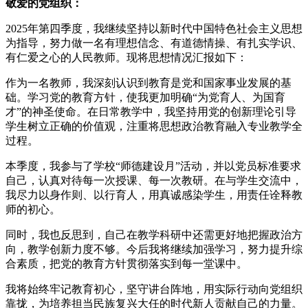
敬爱的党组织：
2025年第四季度，我继续坚持以新时代中国特色社会主义思想
为指导，努力做一名有理想信念、有道德情操、有扎实学识、
有仁爱之心的人民教师。现将思想情况汇报如下：
作为一名教师，我深刻认识到教育是党和国家事业发展的基
础。学习党的教育方针，使我更加明确“为党育人、为国育
才”的神圣使命。在日常教学中，我坚持用党的创新理论引导
学生树立正确的价值观，注重将思想政治教育融入专业教学全
过程。
本季度，我参与了学校“师德建设月”活动，并以党员标准要求
自己，认真对待每一次授课、每一次教研。在与学生交流中，
我尽力以身作则、以行育人，用真诚感染学生，用责任诠释教
师的初心。
同时，我也反思到，自己在教学科研中还需更好地把握政治方
向，教学创新力度不够。今后我将继续加强学习，努力提升综
合素质，把党的教育方针贯彻落实到每一堂课中。
我将始终牢记教育初心，坚守讲台阵地，用实际行动向党组织
靠拢，为培养担当民族复兴大任的时代新人贡献自己的力量。