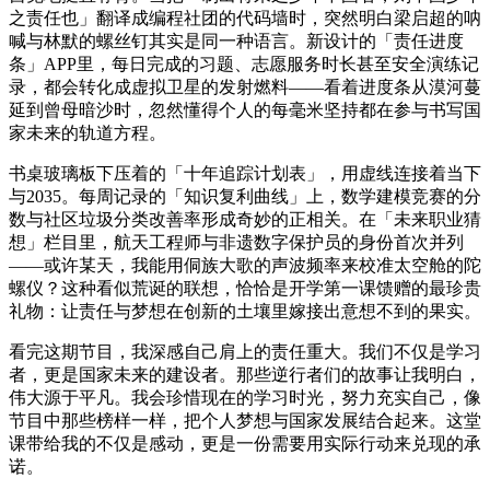
之责任也」翻译成编程社团的代码墙时，突然明白梁启超的呐
喊与林默的螺丝钉其实是同一种语言。新设计的「责任进度
条」APP里，每日完成的习题、志愿服务时长甚至安全演练记
录，都会转化成虚拟卫星的发射燃料——看着进度条从漠河蔓
延到曾母暗沙时，忽然懂得个人的每毫米坚持都在参与书写国
家未来的轨道方程。
书桌玻璃板下压着的「十年追踪计划表」，用虚线连接着当下
与2035。每周记录的「知识复利曲线」上，数学建模竞赛的分
数与社区垃圾分类改善率形成奇妙的正相关。在「未来职业猜
想」栏目里，航天工程师与非遗数字保护员的身份首次并列
——或许某天，我能用侗族大歌的声波频率来校准太空舱的陀
螺仪？这种看似荒诞的联想，恰恰是开学第一课馈赠的最珍贵
礼物：让责任与梦想在创新的土壤里嫁接出意想不到的果实。
看完这期节目，我深感自己肩上的责任重大。我们不仅是学习
者，更是国家未来的建设者。那些逆行者们的故事让我明白，
伟大源于平凡。我会珍惜现在的学习时光，努力充实自己，像
节目中那些榜样一样，把个人梦想与国家发展结合起来。这堂
课带给我的不仅是感动，更是一份需要用实际行动来兑现的承
诺。