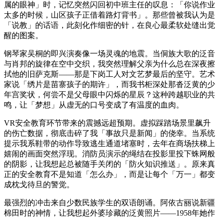
属的眼神」时，记忆突然闪回初中班主任的叹息：「你说作业
太多的时候，山区孩子正借着路灯背书」。那些曾被我认为是
「说教」的话语，此刻化作细密的针，在良心最柔软处缝出觉
醒的图案。
钢琴家吴桐的即兴演奏像一场灵魂的地震。当侗族大歌的泛音
与肖邦的旋律在空中交织，我突然理解父亲为什么总在深夜擦
拭他的旧萨克斯——那是下岗工人对文艺梦最后的坚守。艺术
家说「绣片是苗寨孩子的期许」，而我书柜深处那沓泛黄的少
年宫奖状，何尝不是父母眼中闪烁的星辰？这种跨越职业的共
鸣，让「梦想」从虚无的口号变成了有温度的血肉。
VR安全教育环节带来的震撼远超预期。虚拟踩踏场景里飙升
的伤亡数据，彻底击碎了我「事故只是新闻」的侥幸。当系统
提示我系鞋带的动作导致逃生通道堵塞时，去年在商场扶梯上
嬉闹的画面突然浮现。消防员演示的绳结在投影里投下蛛网般
的阴影，让我想起总被随手关闭的「防火知识推送」。原来真
正的安全教育不是知道「怎么办」，而是让每个「万一」都变
成枕戈待旦的警觉。
最强烈的冲击来自少数民族学生的双语朗诵。阿依古丽说新疆
棉田时的神情，让我想起外婆珍藏的泛黄照片——1958年她作