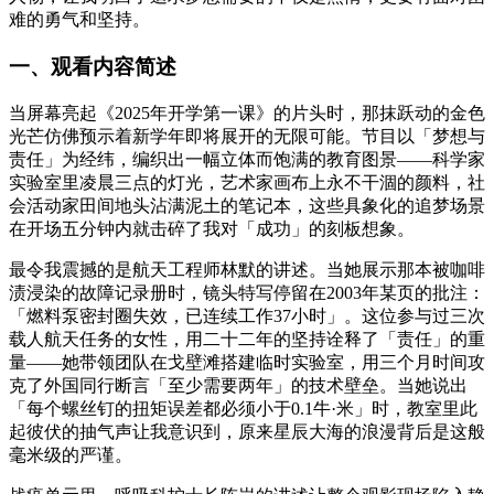
难的勇气和坚持。
一、观看内容简述
当屏幕亮起《2025年开学第一课》的片头时，那抹跃动的金色
光芒仿佛预示着新学年即将展开的无限可能。节目以「梦想与
责任」为经纬，编织出一幅立体而饱满的教育图景——科学家
实验室里凌晨三点的灯光，艺术家画布上永不干涸的颜料，社
会活动家田间地头沾满泥土的笔记本，这些具象化的追梦场景
在开场五分钟内就击碎了我对「成功」的刻板想象。
最令我震撼的是航天工程师林默的讲述。当她展示那本被咖啡
渍浸染的故障记录册时，镜头特写停留在2003年某页的批注：
「燃料泵密封圈失效，已连续工作37小时」。这位参与过三次
载人航天任务的女性，用二十二年的坚持诠释了「责任」的重
量——她带领团队在戈壁滩搭建临时实验室，用三个月时间攻
克了外国同行断言「至少需要两年」的技术壁垒。当她说出
「每个螺丝钉的扭矩误差都必须小于0.1牛·米」时，教室里此
起彼伏的抽气声让我意识到，原来星辰大海的浪漫背后是这般
毫米级的严谨。