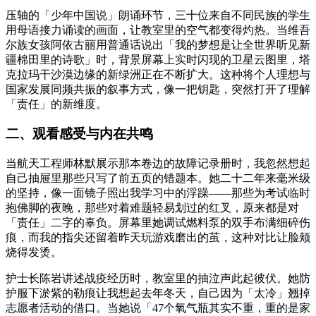
压轴的「少年中国说」朗诵环节，三十位来自不同民族的学生
用母语接力诵读的画面，让教室里的空气都变得灼热。当维吾
尔族女孩阿依古丽用普通话说出「我的梦想是让全世界听见新
疆棉田里的诗歌」时，背景屏幕上实时闪现的卫星云图里，塔
克拉玛干沙漠边缘的新绿洲正在不断扩大。这种将个人理想与
国家发展同频共振的叙事方式，像一把钥匙，突然打开了理解
「责任」的新维度。
二、观看感受与内在共鸣
当航天工程师林默展示那本卷边的故障记录册时，我忽然想起
自己抽屉里那些只写了前五页的错题本。她二十二年来毫米级
的坚持，像一面镜子照出我学习中的浮躁——那些为考试临时
抱佛脚的夜晚，那些对着难题轻易划过的红叉，原来都是对
「责任」二字的辜负。屏幕里她调试燃料泵的双手布满细碎伤
痕，而我的指尖还留着昨天玩游戏磨出的茧，这种对比让脸颊
烧得发烫。
护士长陈岩讲述战疫经历时，教室里的抽泣声此起彼伏。她防
护服下淤紫的勒痕让我想起去年冬天，自己因为「太冷」翘掉
志愿者活动的借口。当她说「47个氧气瓶其实不重，重的是家