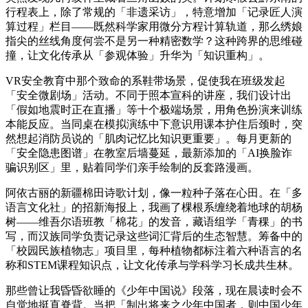
行程表上，除了常规的「非遗采访」，特意增加「记录匠人演
算过程」栏目——既然科学家用微分方程计算轨道，那么绣娘
指尖的丝线角度何尝不是另一种精密数学？这种跨界的思维碰
撞，让文化传承从「参观体验」升华为「知识重构」。
VR安全教育中那个致命的系鞋带场景，促使我在班级发起
「安全微剧场」活动。不同于照本宣科的讲座，我们设计出
「假如地震时正在直播」等十个极端场景，用角色扮演来训练
本能反应。当同桌在模拟演练中下意识用课本护住后颈时，突
然想起消防员说的「肌肉记忆比知识更重要」。每月更新的
「安全隐患图谱」在教室后墙蔓延，最新添加的「AI换脸诈
骗识别区」里，贴着同学们亲手绘制的反套路漫画。
阿依古丽的新疆棉田诗歌计划，像一粒种子落在心田。在「多
语言文化社」的招新海报上，我画了棵根系缠绕着地球的胡杨
树——维吾尔语班教「棉花」的发音，藏语组学「青稞」的书
写，而汉族同学负责记录这些词汇背后的生态智慧。筹备中的
「校园民族植物志」项目里，每种植物都标注着六种语言的名
称和STEM课程知识点，让文化传承与学科学习长成共生林。
那些曾让我昏昏欲睡的《少年中国说》段落，现在晨读时会不
自觉地挺直脊背。当把「制出将来之少年中国者，则中国少年