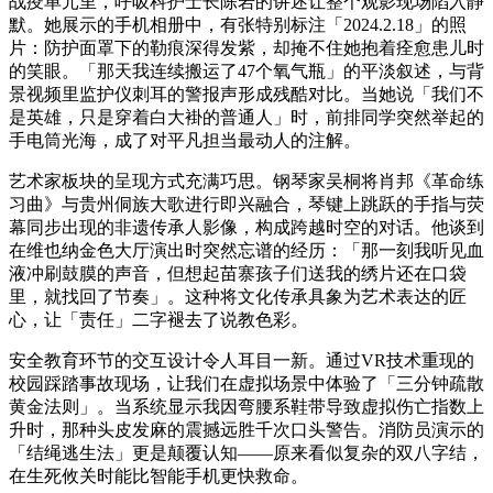
战疫单元里，呼吸科护士长陈岩的讲述让整个观影现场陷入静
默。她展示的手机相册中，有张特别标注「2024.2.18」的照
片：防护面罩下的勒痕深得发紫，却掩不住她抱着痊愈患儿时
的笑眼。「那天我连续搬运了47个氧气瓶」的平淡叙述，与背
景视频里监护仪刺耳的警报声形成残酷对比。当她说「我们不
是英雄，只是穿着白大褂的普通人」时，前排同学突然举起的
手电筒光海，成了对平凡担当最动人的注解。
艺术家板块的呈现方式充满巧思。钢琴家吴桐将肖邦《革命练
习曲》与贵州侗族大歌进行即兴融合，琴键上跳跃的手指与荧
幕同步出现的非遗传承人影像，构成跨越时空的对话。他谈到
在维也纳金色大厅演出时突然忘谱的经历：「那一刻我听见血
液冲刷鼓膜的声音，但想起苗寨孩子们送我的绣片还在口袋
里，就找回了节奏」。这种将文化传承具象为艺术表达的匠
心，让「责任」二字褪去了说教色彩。
安全教育环节的交互设计令人耳目一新。通过VR技术重现的
校园踩踏事故现场，让我们在虚拟场景中体验了「三分钟疏散
黄金法则」。当系统显示我因弯腰系鞋带导致虚拟伤亡指数上
升时，那种头皮发麻的震撼远胜千次口头警告。消防员演示的
「结绳逃生法」更是颠覆认知——原来看似复杂的双八字结，
在生死攸关时能比智能手机更快救命。