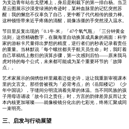
为支边青年站在戈壁滩上，身后是刚栽下的第一排白杨。当卫
星云图展示沙漠变绿洲的奇迹时，某种血脉里的记忆突然苏
醒：我的懈怠不仅辜负了自己，更中断了代代相传的接力棒。
这种顿悟带来近乎疼痛的清醒，就像冻僵的手突然浸入温水。
节目里反复出现的「0.1牛·米」「47个氧气瓶」「三分钟黄金
法则」这些精确数字，在脑海里自动换算成具象的画面：科学
家的游标卡尺量得出梦想的精度，逆行者们的秒表记录着责任
的重量。当林默说「每个螺丝都关乎航天员生命」时，我盯着
自己草稿纸上敷衍的演算步骤，第一次感到后怕——原来我马
虎对待的每个公式，未来都可能成为某个重要环节的「故障
点」。
艺术家展示的侗绣纹样里藏着迁徙史诗，这让我重新审视课本
里的文言文。那些曾被视为「必背考点」的《岳阳楼记》《少
年中国说》，字缝间分明流淌着先辈的体温。当不同民族的孩
子用母语诵读「故今日之责任」时，方言的韵律差异反而让文
本内核更加璀璨——就像棱镜分化出的七彩光，终将汇聚成同
一束明亮。
三、启发与行动展望