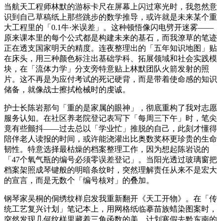
当航天工程师林默的游标卡尺在屏幕上闪过寒光时，我忽然意
识到自己草稿纸上那些跳步的数学推导，或许就是未来某个重
大工程里的「0.1牛·米误差」。这种顿悟像闪电劈开迷雾——
原来课本里的每个公式都是构建未来的基石，而我潦草的笔迹
正在透支国家明天的精度。连夜整理出的「五年知识地图」贴
在床头，用三种颜色标注出基础学科、拓展领域和社会实践模
块，在「流体力学」分支旁特意贴上林默团队火箭发射的照
片。这不再是为应付考试的死记硬背，而是带着使命感的知识
储备，就像战士擦拭枪械时的虔诚。
护士长陈岩那句「重的是家属的眼神」，彻底重构了我对志愿
服务认知。在社区养老院登记表写下「每周三下午」时，笔尖
竟有些颤抖——过去总以「学业忙」推脱的自己，此刻才懂得
陪伴老人读报的时间，或许能浇灌出比奥数奖杯更珍贵的生命
韧性。特意选择最枯燥的档案整理工作，因为想起陈岩说的
「47个氧气瓶的编号必须零误差登记」。当阳光透过玻璃窗把
档案架照成琴键般的明暗条纹时，突然理解责任从来不是宏大
的宣言，而是无数个「编号核对」的叠加。
钢琴家吴桐的侗绣纹样启发我重新翻开《天工开物》。在「传
统工艺复兴计划」笔记本上，用网格纸临摹苗族蜡染图案时，
突然发现几何纹样里藏着三角函数的美。计划寒假去黔东南的