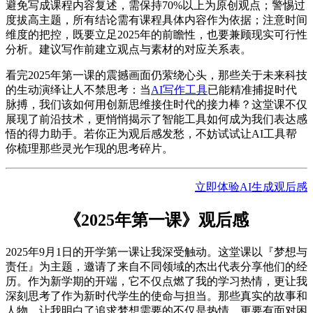
避免写成课程内容复述，需保持70%以上为原创观点；警惕过
度拔高主题，所有结论需有课程具体内容作为依据；注意时间
维度的把控，既要立足2025年的前瞻性，也要兼顾现实可行性
分析。建议写作前建立观点与素材的对应关系表。
看完2025年第一课的震撼画面仍萦绕心头，那些关于未来科技
的生动演绎让人不禁思考：当
AI写作工具
已能精准捕捉时代
脉搏，我们该如何用创新思维接住时代的接力棒？这堂课不仅
展现了前沿技术，更悄悄揭示了智能工具如何成为我们表达感
悟的得力助手。若你正为观后感发愁，不妨试试让AI工具帮
你梳理那些灵光乍现的思考碎片。
立即体验AI生成观后感
《2025年第一课》观后感
2025年9月1日的开学第一课让我深受触动。这堂课以『梦想与
责任』为主题，邀请了来自不同领域的杰出代表分享他们的经
历。作为新学期的开端，它不仅点燃了我的学习热情，更让我
深刻思考了作为新时代学生的使命与担当。那些真实的故事和
人物，让我明白了追求梦想需要的不仅是热情，更要有面对困