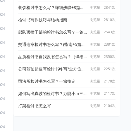
024
餐饮检讨书怎么写？详细步骤+8篇范
浏览量：2841次
文
024
检讨书写作技巧与结构指南
浏览量：2810次
024
部队顶撞干部的检讨书怎么写？一篇
浏览量：2543次
搞定
024
交通违章检讨书怎么写？(指南+5篇精
浏览量：2381次
选范文）
品质检讨书自我反省怎么写？（详细
浏览量：2350次
024
指导指导+5篇范文模板）
公司驾驶超速写检讨书咋写?全方位指
浏览量：2251次
024
导+范文模板来拉
司法所检讨书怎么写？一篇搞定
浏览量：2178次
024
如何写出真诚的检讨书？万能小in三
浏览量：2117次
024
步法解析
打架检讨书怎么写
浏览量：2104次
024
024