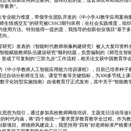
育信息化创新应用典型案例。值得欣慰的是，这套系统帮助我所指
学素养”。
在专业能力维度，带领学生团队开发的《中小学AI教学应用案
师生情感交互”的研究被CSSCI期刊录用；在社会实践维度，组
的使用方法。特别值得一提的是，我指导的创新创业项目“基于多
意向。
育研究》发表的《智能时代教师画像构建研究》被人大复印资料全
智能赋能教师队伍建设研究”顺利结题，负责编制的《师范生智
，形成了可复制的“三阶九步”工作流程，相关论文获中国教育学
《中小学教师人工智能应用能力培训课程》，目前已培养种子教
通过自动分析师生互动、课堂节奏等关键指标，为300多节线上
数字化转型实施指南》由省教育厅正式发布，其中关于“智能教
义思想为指引，通过参加高校教师网络培训、主题党日活动等途
统一的时代内涵，将“四个相统一”要求贯穿教育教学全过程。作为教
创新项目。师德师风建设上，我坚持用“四有”好老师标准严格要