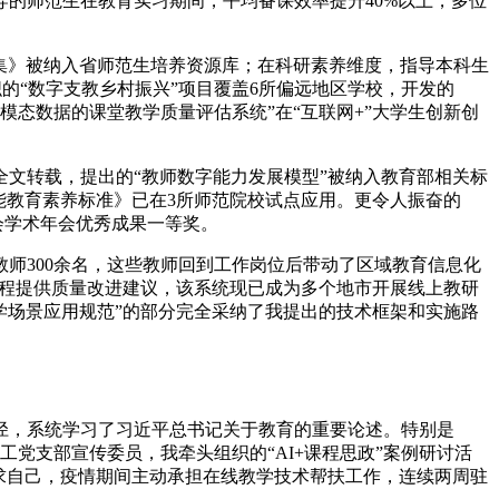
导的师范生在教育实习期间，平均备课效率提升40%以上，多位
例集》被纳入省师范生培养资源库；在科研素养维度，指导本科生
织的“数字支教乡村振兴”项目覆盖6所偏远地区学校，开发的
模态数据的课堂教学质量评估系统”在“互联网+”大学生创新创
文转载，提出的“教师数字能力发展模型”被纳入教育部相关标
能教育素养标准》已在3所师范院校试点应用。更令人振奋的
会学术年会优秀成果一等奖。
师300余名，这些教师回到工作岗位后带动了区域教育信息化
课程提供质量改进建议，该系统现已成为多个地市开展线上教研
学场景应用规范”的部分完全采纳了我提出的技术框架和实施路
径，系统学习了习近平总书记关于教育的重要论述。特别是
工党支部宣传委员，我牵头组织的“AI+课程思政”案例研讨活
求自己，疫情期间主动承担在线教学技术帮扶工作，连续两周驻