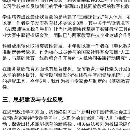
批改和学情预警方面效果显著，相关成果获评2025年全国教
实习学校校长反馈我们的学生“展现出超越同龄教师的数字化教
学生培养成效最让我自豪的是构建了“三维递进式”育人体系。
以第一作者身份发表教育技术类论文3篇，其中关于“VR情境下
《AI双师课堂操作手册》让当地教师快速掌握了智能教学工具
业大赛中获得省级金奖，团队已与两家教育科技企业达成合作
科研成果转化取得突破性进展。本年度以第一作者在《电化教
准制定参考依据。作为核心成员参与的国家社科基金项目“人工
是，与基础教育一线教师合作开展的“人机协同备课行动研究”
在服务基础教育方面也有显著建树。受省教育厅委托牵头开发的
水平的整体提升。疫情期间研发的“在线教学智能督导系统”，
的标配工具。今年6月，我作为核心专家参与制定的《基础教育
径。
三、思想建设与专业反思
在思想政治学习方面，我始终以习近平新时代中国特色社会主
在“教育家精神”专题学习中，深刻体会到“经师”与“人师”相
动，探索出技术赋能德育的新路径，相关做法被列为校级党建