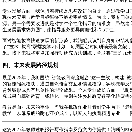
校保障全校教师线上教学顺利开展，这种“以学生为中心”的付
专业发展方面，我保持着持续反思与改进的自觉。通过教学日
现技术应用与教学目标衔接不够紧密的情况。为此，我专门参加
源。另一个需要改进的是对学生个性化指导的精准度，虽然建
生发展需求热力图”，使指导服务更具前瞻性和针对性。
面对智能教育快速发展的新形势，我清醒认识到自身知识结构
了“技术+教育”双螺旋学习计划，每周固定时间研读最新文献
果。接下来我将重点加强行动研究方法训练，争取将“三阶九
四、未来发展路径规划
展望2026年，我将围绕“智能教育深度融合”这一主线，构建“
的智能陪练模块，通过自然语言交互和情境模拟，实现教学反
育领域形成具有原创性的理论成果。个人专业成长方面，已制定
究成果向基础教育一线转化。特别关注乡村教育数字化转型需求
教育是面向未来的事业，当我在批改作业时看到学生写下『老
教学，以母亲般的耐心守护成长，以匠人的执着精进专业——
这篇2025年教师述职报告写作指南及范文为你提供了清晰的