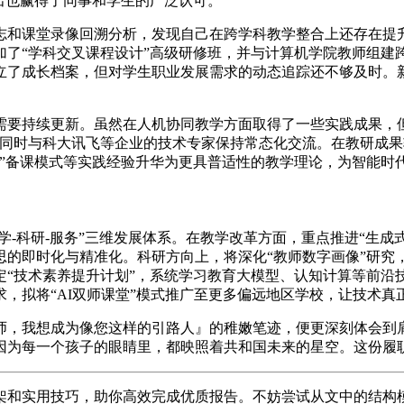
出也赢得了同事和学生的广泛认可。
志和课堂录像回溯分析，发现自己在跨学科教学整合上还存在提
了“学科交叉课程设计”高级研修班，并与计算机学院教师组建跨
立了成长档案，但对学生职业发展需求的动态追踪还不够及时。
需要持续更新。虽然在人机协同教学方面取得了一些实践成果，
，同时与科大讯飞等企业的技术专家保持常态化交流。在教研成
步”备课模式等实践经验升华为更具普适性的教学理论，为智能时
教学-科研-服务”三维发展体系。在教学改革方面，重点推进“生
思的即时化与精准化。科研方向上，将深化“教师数字画像”研究
“技术素养提升计划”，系统学习教育大模型、认知计算等前沿技
，拟将“AI双师课堂”模式推广至更多偏远地区学校，让技术真
师，我想成为像您这样的引路人』的稚嫩笔迹，便更深刻体会到
因为每一个孩子的眼睛里，都映照着共和国未来的星空。这份履
框架和实用技巧，助你高效完成优质报告。不妨尝试从文中的结