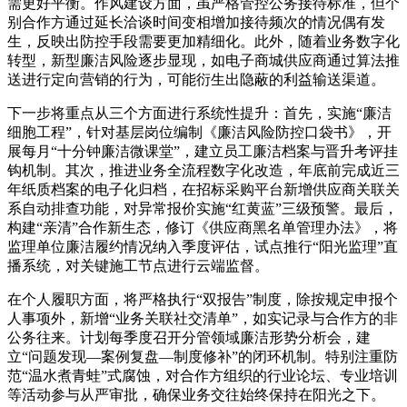
需更好平衡。作风建设方面，虽严格管控公务接待标准，但个
别合作方通过延长洽谈时间变相增加接待频次的情况偶有发
生，反映出防控手段需要更加精细化。此外，随着业务数字化
转型，新型廉洁风险逐步显现，如电子商城供应商通过算法推
送进行定向营销的行为，可能衍生出隐蔽的利益输送渠道。
下一步将重点从三个方面进行系统性提升：首先，实施“廉洁
细胞工程”，针对基层岗位编制《廉洁风险防控口袋书》，开
展每月“十分钟廉洁微课堂”，建立员工廉洁档案与晋升考评挂
钩机制。其次，推进业务全流程数字化改造，年底前完成近三
年纸质档案的电子化归档，在招标采购平台新增供应商关联关
系自动排查功能，对异常报价实施“红黄蓝”三级预警。最后，
构建“亲清”合作新生态，修订《供应商黑名单管理办法》，将
监理单位廉洁履约情况纳入季度评估，试点推行“阳光监理”直
播系统，对关键施工节点进行云端监督。
在个人履职方面，将严格执行“双报告”制度，除按规定申报个
人事项外，新增“业务关联社交清单”，如实记录与合作方的非
公务往来。计划每季度召开分管领域廉洁形势分析会，建
立“问题发现—案例复盘—制度修补”的闭环机制。特别注重防
范“温水煮青蛙”式腐蚀，对合作方组织的行业论坛、专业培训
等活动参与从严审批，确保业务交往始终保持在阳光之下。