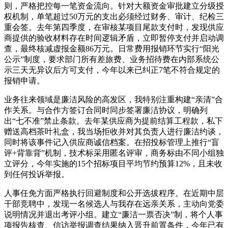
则，严格把控每一笔资金流向。针对大额资金审批建立分级授
权机制，单笔超过50万元的支出必须经过财务、审计、纪检三
重会签。去年第四季度，在审核某项目尾款支付时，发现供应
商提供的验收材料存在时间逻辑矛盾，立即暂停支付并启动调
查，最终核减虚报金额86万元。日常费用报销环节实行“阳光
公示”制度，要求部门所有差旅费、业务招待费在内部系统公
示三天无异议后方可支付，今年以来已纠正7笔不符合规定的
报销申请。
业务往来领域是廉洁风险的高发区，我特别注重构建“亲清”合
作关系。与合作方签订合同时同步签署廉洁协议，明确列
出“七不准”禁止条款。去年某供应商为提前结算工程款，私下
赠送高档茶叶礼盒，我当场拒收并对其负责人进行廉洁约谈，
同时将该事件记入供应商诚信档案。在招投标管理上推行“盲
评+背靠背”机制，技术标采用匿名评审，商务标由不同小组独
立评分，今年实施的15个招标项目平均节约预算12%，且未收
到任何投诉举报。
人事任免方面严格执行回避制度和公开选拔程序。在近期中层
干部竞聘中，发现一名候选人与我存在远亲关系，主动向党委
说明情况并退出考评小组。建立“廉洁一票否决”制，将个人事
项报告核查、信访举报调查结果纳入晋升前置条件，今年已有