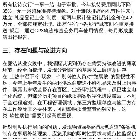
所有接待实行“一事一结”电子审批。今年接待费用同比下降
35%，无一起超标准接待现象。对于难以推辞的礼节性往来，
建立“礼品登记上交”制度，近两年累计登记礼品礼金价值4.2
万元，全部按规定处理。出差住宿严格执行“城市间不重复接
送”规定，通过GPS轨迹核查公务用车使用情况，每月形成廉
洁出行报告。
三、存在问题与改进方向
在廉洁从业实践中，我清醒认识到仍存在需要持续改进的薄弱
环节。经全面梳理，发现分管部门的基层员工廉洁意识存
在“上热中温下冷”现象，个别岗位人员对“微腐败”的警惕性不
足，今年上半年发生的两起供应商赠送小额礼品未及时上报事
件，暴露出末端监督存在盲区。业务审批流程中，虽已建立电
子化系统，但部分历史项目的纸质档案数字化进度滞后，不利
于全过程追溯。在工程管理领域，第三方监理单位与施工方存
在工作餐等非必要往来，可能影响质量监管的独立性，这
类“软性腐蚀”需要引起高度重视。
针对制度执行层面的问题，发现物资采购的“绿色通道”备案机
制存在事后补签现象，应急采购的即时性要求与规范性监督仍