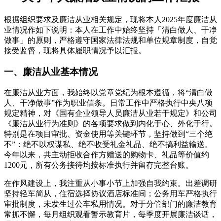
根据组织要求及廉洁从业相关规定，现将本人2025年度廉洁从
业情况作如下说明：本人在工作中始终坚持「清白做人、干净
做事」的原则，严格遵守国家法律法规和单位规章制度，自觉
接受监督，现将具体履职情况予以汇报。
一、廉洁从业基本情况
在廉洁从业方面，我始终以党章党纪为根本遵循，将“清白做
人、干净做事”作为职业信条。日常工作中严格执行中央八项
规定精神，对《国有企业领导人员廉洁从业若干规定》和公司
《廉洁从业行为准则》的各项要求做到内化于心、外化于行。
特别是在项目审批、资金使用等关键环节，坚持做到“三个绝
不”：绝不以权谋私、绝不收受礼金礼品、绝不搞利益输送。
今年以来，共主动拒收合作方赠送的购物卡、礼品等价值约
1200元，所有公务接待均按标准执行并留存完整台账。
在作风建设上，我注重从小事小节上加强自我约束。出差调研
坚持轻车简从，住宿选择协议酒店标准间；公务用车严格执行
审批制度，未发生过公车私用情况。对于分管部门的廉洁教育
常抓不懈，每月组织观看警示教育片，每季度开展廉洁谈话，