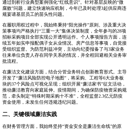
通过剖析行业典型案例强化“红线意识”。针对基层反映的“微
腐败”问题，建立快速响应机制，今年已及时处理3起供应商违
规宴请基层员工的苗头性问题。
在履职用权过程中，我始终秉持“阳光操作”原则。涉及重大决
策事项均严格执行“三重一大”集体决策制度，全年参与的28项
招标采购项目全部实现公开透明运作。个人事项报告方面，连
续五年如实申报配偶子女从业情况、房产信息等事项，自觉接
受组织监督。为防范利益冲突，主动向纪委报备了与3家业务
往来单位负责人存在同学关系的情况，并全程回避相关业务审
批流程。
在廉洁文化建设方面，结合分管业务特点创新教育形式。主导
开发了“廉洁风险防控电子地图”，将采购、工程等6大业务板
块的37个风险点可视化呈现；组织开展“廉洁家书”征文活动，
推动廉洁教育向家庭延伸。疫情期间，为确保防疫物资采购规
范，牵头制定“特殊时期采购十不准”，全程监督2.3亿元防疫
资金使用，未发生任何违规违纪问题。
二、关键领域廉洁实践
在财务管理方面，我始终坚持“资金安全是廉洁生命线”的原