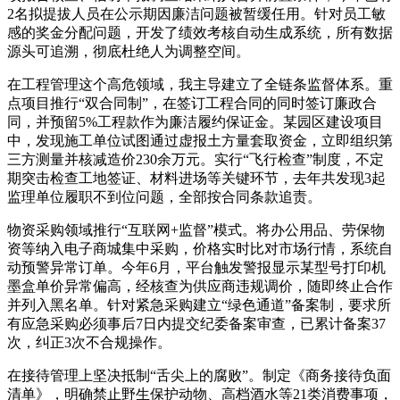
2名拟提拔人员在公示期因廉洁问题被暂缓任用。针对员工敏
感的奖金分配问题，开发了绩效考核自动生成系统，所有数据
源头可追溯，彻底杜绝人为调整空间。
在工程管理这个高危领域，我主导建立了全链条监督体系。重
点项目推行“双合同制”，在签订工程合同的同时签订廉政合
同，并预留5%工程款作为廉洁履约保证金。某园区建设项目
中，发现施工单位试图通过虚报土方量套取资金，立即组织第
三方测量并核减造价230余万元。实行“飞行检查”制度，不定
期突击检查工地签证、材料进场等关键环节，去年共发现3起
监理单位履职不到位问题，全部按合同条款追责。
物资采购领域推行“互联网+监督”模式。将办公用品、劳保物
资等纳入电子商城集中采购，价格实时比对市场行情，系统自
动预警异常订单。今年6月，平台触发警报显示某型号打印机
墨盒单价异常偏高，经核查为供应商违规调价，随即终止合作
并列入黑名单。针对紧急采购建立“绿色通道”备案制，要求所
有应急采购必须事后7日内提交纪委备案审查，已累计备案37
次，纠正3次不合规操作。
在接待管理上坚决抵制“舌尖上的腐败”。制定《商务接待负面
清单》，明确禁止野生保护动物、高档酒水等21类消费事项，