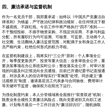
四、廉洁承诺与监督机制
作为一名党员干部，我郑重承诺：始终以《中国共产党廉洁自
律准则》为镜鉴，严守政治纪律和政治规矩，在任何情况下都
不越底线、不踩红线。今后工作中将严格执行“四不”准则——
不干预招投标、不插手物资采购、不指定供应商、不参与利益
分配，所有履职行为均可追溯、可核查、可监督。主动将个人
社交圈、生活圈纳入廉洁监督范围，对配偶子女和身边工作人
员严格约束，杜绝任何形式的权力寻租。
在监督机制建设上，我将实行“三公开”原则：个人事项全公
开，每季度更新房产、投资等重大信息；业务审批全公开，重
要决策事项在办公系统实时公示；整改落实全公开，对审计发
现的问题及纠正情况向全员通报。目前已开通纪委书记直报通
道，对涉及本人的信访举报实行“零搁置”处理。同步建立“廉
洁观察员”制度，邀请基层员工代表参与合同验收、费用审计
等关键环节监督，确保权力在阳光下运行。
为强化制度约束，本人分管领域将全面推行“双查双述”机制：
既查业务合规性又查廉洁风险点，既向党委述职又向职工述
廉。计划每月最后一个工作日设为“廉洁回访日”，随机抽取