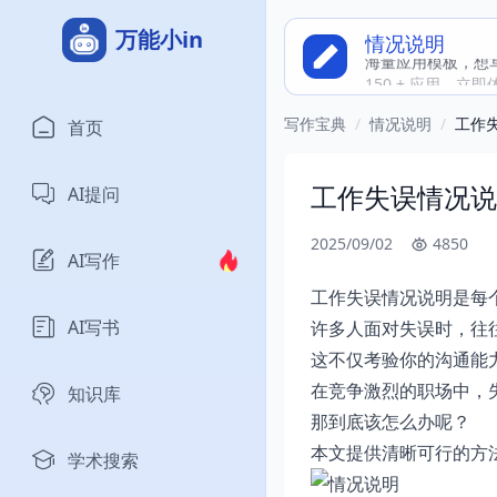
万能小in
情况说明
海量应用模板，想
150 + 应用，立
写作宝典
/
情况说明
/
工作
首页
工作失误情况说
AI提问
2025/09/02
4850
AI写作
工作失误情况说明是每
AI写书
许多人面对失误时，往
这不仅考验你的沟通能
在竞争激烈的职场中，
知识库
那到底该怎么办呢？
本文提供清晰可行的方
学术搜索