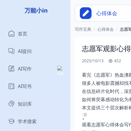
万能小in
心得体会
写作宝典
/
心得体会
/
志愿
首页
志愿军观影心得
AI提问
2025/10/13
452
AI写作
看完《志愿军》热血沸
很多人被电影震撼却找
AI写书
在信息碎片化时代，深
如何将荧幕感动转化为
知识库
本文提供三个层次解析
学术搜索
观看志愿军心得体会写