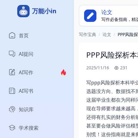
万能小in
论文
写作必备指南，精
写作宝典
/
论文
/
PPP风
首页
PPP风险探析
AI提问
2025/11/16
231
AI写作
写ppp风险探析本科毕
AI写书
选题没方向、数据找不
这届毕业生都在为同样
现在导师要求越来越高
知识库
还得有扎实的财务分析
甚至要会做风险评估模
学术搜索
别慌！这份指南就是来