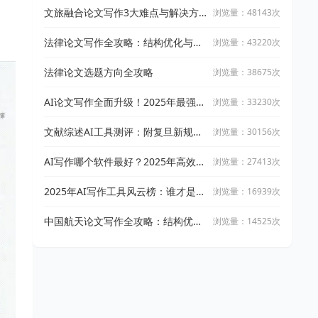
文旅融合论文写作3大难点与解决方
浏览量：48143次
案
法律论文写作全攻略：结构优化与文
浏览量：43220次
献引用技巧
法律论文选题方向全攻略
浏览量：38675次
AI论文写作全面升级！2025年最强写
浏览量：33230次
作攻略：让万能小in带你从开题到完
稿
文献综述AI工具测评：附复旦新规下
浏览量：30156次
AI论文工具适用指南
AI写作哪个软件最好？2025年高效智
浏览量：27413次
能写作工具实测与推荐
2025年AI写作工具风云榜：谁才是真
浏览量：16939次
正的高效创作神器？
中国航天论文写作全攻略：结构优化
浏览量：14525次
与文献整合技巧