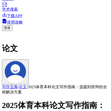
学术搜索
下载APP
使用攻略
登录
论文
写作宝典
/
论文
/
2025体育本科论文写作指南：选题到答辩的全
程解决方案
2025体育本科论文写作指南：