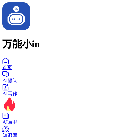
万能小in
首页
AI提问
AI写作
AI写书
知识库