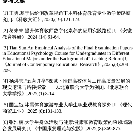
参考文献
[1] 王勇.基于供给侧改革视角下本科体育教育专业教学策略研
究[J].《科教文汇》,2020,(19):121-123.
[2] 葛未未.提升体育教师数字化素养的应用实践路径[J].《安徽
教育科研》,2024,(14):61-64.
[3] Tian Sun.An Empirical Analysis of the Final Examination Papers
in Educational Psychology Course for Undergraduates in Different
Educational Majors under the Background of Teaching Reform[J].
《Journal of Contemporary Educational Research》,2025,(3):204-
209.
[4] 杨洪志.“五育并举”视域下推进高校体育工作高质量发展的
现实逻辑与路径探索——以北京联合大学为例[J].《北京联合
大学学报》,2025,(1):8-14.
[5] 国宝钰.冰雪体育旅游专业大学生职业观教育探究[J].《现代
商贸工业》,2025,(8):131-133.
[6] 张浩楠.大学生身体活动与健康:健康和教育政策的跨领域融
合发展研究[J].《中国康复理论与实践》,2025,(8):869-875.