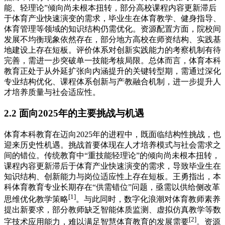
能、轻理论”倾向尚未根本扭转，部分高校课程内容更新滞后
于体育产业快速演变的需求，毕业生在体育教学、健身指导、
体育管理等领域的知识结构仍需优化。资源配置方面，院校间
发展不均衡现象依然存在，部分地方高校在师资结构、实践基
地建设上存在短板。评价体系对创新实践能力的考察机制有待
完善，需进一步突破单一技能考核局限。总体而言，体育本科
教育正处于从外延扩张向内涵提升的关键转型期，需通过深化
专业结构优化、课程体系创新与产教融合机制，进一步提升人
才培养质量与社会适应性。
2.2 面向2025年的主要挑战与机遇
体育本科教育在迈向2025年的进程中，既面临结构性挑战，也
迎来历史性机遇。挑战首要体现在人才培养模式与社会需求之
间的错位。传统教育中“重技能轻理论”的倾向尚未根本扭转，
课程内容更新滞后于体育产业快速演变的需求，导致毕业生在
知识结构、创新能力与岗位适应性上存在短板。王勇指出，本
科体育教育专业长期存在“供需错位”问题，亟需以供给侧改革
[1]
思维优化教学策略
。与此同时，数字化浪潮对体育教师素养
提出新要求，部分教师缺乏智能体质监测、虚拟仿真教学等数
[2]
字技术应用能力，难以满足智慧体育教育的发展需要
。资源