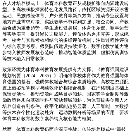
在人才培养模式上，体育本科教育正从规模扩张向内涵建设转
型。各高校积极探索特色化发展路径，依托区域资源开设冰雪
运动、民族传统体育、户外教育等新兴方向，推动专业设置与
地方产业需求对接。实践教学环节得到加强，校企协同、产教
融合成为重要趋势，学生通过健身房、体育俱乐部、赛事运营
等实地实习，提升岗位适应能力。评价体系逐步完善，形成统
考、校考与实践考核相结合的多维评价机制，注重过程性评价
与综合素质考察。师资队伍建设持续深化，数字化教学能力逐
步纳入教师发展核心范畴，推动智能体质监测、虚拟仿真训练
等技术融入日常教学。
政策环境为体育本科教育发展提供有力支撑。《教育强国建设
规划纲要（2024—2035）》明确将学校体育作为教育强国与体
育强国的基石，强调体教融合与综合素质培养。高校在资源配
置上借鉴预算模型与绩效评价相结合机制，在严格制度基础上
保留灵活性，推动资源向战略目标倾斜。国家奖学金制度等激
励政策逐步向基础学科与紧缺领域倾斜，为体育拔尖创新人才
培养创造有利条件。数字化赋能趋势显著，人工智能、大数据
等技术在个性化运动处方、运动数据分析等场景的应用，要求
体育本科教育将数字素养纳入核心能力框架。
然而，体育本科教育仍面临深层挑战。传统培养模式中“重技