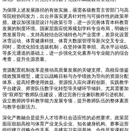
为保障上述发展路径的有效实施，亟需各级教育主管部门与高
等院校协同发力，出台并落实更具针对性与可操作性的政策举
措。建议加强顶层设计与政策引导，进一步完善体育本科教育
发展的制度环境。国家层面应统筹规划学科专业布局，明确分
类发展导向，支持高校结合区域特色与产业需求，差异化设置
冰雪运动、体育健康科技、体育大数据管理等新兴交叉专业。
同时，需优化招生选拔机制，在坚持体育单招、高水平运动队
等多元通道的基础上，进一步强化文化素养与专业能力的综合
考查，提升生源质量。
资源配置机制改革是推动高质量发展的关键支撑。高校应借鉴
绩效预算模型，建立以战略目标与办学绩效为导向的资源分配
体系，提高经费使用效益。资源投入应向课程创新、实践教学
平台建设、师资队伍数字化转型等关键环节倾斜。尤其需要加
强“双师型”教师队伍建设，通过完善行业兼职教师引进机制、
设立教师跨学科教学能力发展专项，提升教师队伍的整体素质
与教学创新活力。
深化产教融合是提升人才培养社会适应性的必然要求。政策层
面应鼓励高校与体育产业龙头企业、知名健身机构、赛事运营
组织建立战略合作关系，共建实习实训基地，合作开发课程与