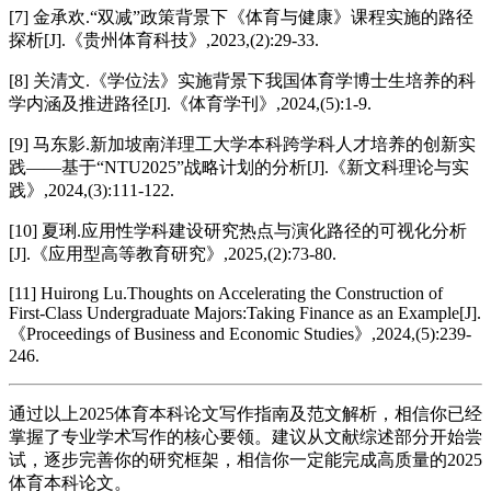
[7] 金承欢.“双减”政策背景下《体育与健康》课程实施的路径
探析[J].《贵州体育科技》,2023,(2):29-33.
[8] 关清文.《学位法》实施背景下我国体育学博士生培养的科
学内涵及推进路径[J].《体育学刊》,2024,(5):1-9.
[9] 马东影.新加坡南洋理工大学本科跨学科人才培养的创新实
践——基于“NTU2025”战略计划的分析[J].《新文科理论与实
践》,2024,(3):111-122.
[10] 夏琍.应用性学科建设研究热点与演化路径的可视化分析
[J].《应用型高等教育研究》,2025,(2):73-80.
[11] Huirong Lu.Thoughts on Accelerating the Construction of
First-Class Undergraduate Majors:Taking Finance as an Example[J].
《Proceedings of Business and Economic Studies》,2024,(5):239-
246.
通过以上2025体育本科论文写作指南及范文解析，相信你已经
掌握了专业学术写作的核心要领。建议从文献综述部分开始尝
试，逐步完善你的研究框架，相信你一定能完成高质量的2025
体育本科论文。