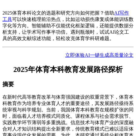
2025体育本科论文的选题和研究方向如何把握？借助
AI写作
工具
可以快速梳理前沿热点，比如运动损伤康复或体能训练数
字化等方向。智能辅助不仅能优化框架逻辑，还能提供数据分
析支持，让学术写作事半功倍。遇到瓶颈时，试试AI论文工
具的高效文献综述功能，轻松攻克体育学科研难题。
立即体验AI一键生成高质量论文
2025年体育本科教育发展路径探析
摘要
在新时代高等教育改革与体育强国建设的双重背景下，体育本
科教育作为培养专业体育人才的重要途径，其发展路径亟待系
统审视与科学规划。当前，我国体育本科教育在规模扩张的同
时，面临着人才培养模式同质化、课程体系与社会需求脱节、
实践教学环节薄弱等多重挑战。信息技术与体育产业的深度融
合对人才知识结构提出全新要求，传统教育模式已难以适应体
育事业现代化发展的需要。为此，本研究通过系统分析体育本