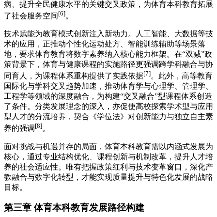
病、提升全民健康水平的关键交叉政策，为体育本科教育拓展
[6]
了社会服务空间
。
技术赋能为教育模式创新注入新动力。人工智能、大数据等技
术的应用，正推动个性化运动处方、智能训练辅助等场景落
地，要求体育教育将数字素养纳入核心能力框架。在“双减”政
策背景下，体育与健康课程的实施路径更强调跨学科融合与协
[7]
同育人，为课程体系重构提供了实践依据
。此外，高等教育
国际化与学科交叉趋势加速，推动体育学与心理学、管理学、
工程学等领域的深度融合，为构建“交叉融合”型课程体系创造
了条件。分类发展理念的深入，亦促使高校探索学术型与应用
型人才的分流培养，契合《学位法》对创新能力与独立自主素
[8]
养的强调
。
面对挑战与机遇并存的局面，体育本科教育需以内涵式发展为
核心，通过专业结构优化、课程创新与机制改革，提升人才培
养的社会适应性。唯有把握政策红利与技术变革窗口，深化产
教融合与数字化转型，才能实现质量提升与特色化发展的战略
目标。
第三章 体育本科教育发展路径构建