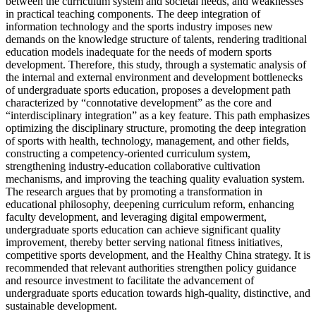
between the curriculum system and societal needs, and weaknesses
in practical teaching components. The deep integration of
information technology and the sports industry imposes new
demands on the knowledge structure of talents, rendering traditional
education models inadequate for the needs of modern sports
development. Therefore, this study, through a systematic analysis of
the internal and external environment and development bottlenecks
of undergraduate sports education, proposes a development path
characterized by “connotative development” as the core and
“interdisciplinary integration” as a key feature. This path emphasizes
optimizing the disciplinary structure, promoting the deep integration
of sports with health, technology, management, and other fields,
constructing a competency-oriented curriculum system,
strengthening industry-education collaborative cultivation
mechanisms, and improving the teaching quality evaluation system.
The research argues that by promoting a transformation in
educational philosophy, deepening curriculum reform, enhancing
faculty development, and leveraging digital empowerment,
undergraduate sports education can achieve significant quality
improvement, thereby better serving national fitness initiatives,
competitive sports development, and the Healthy China strategy. It is
recommended that relevant authorities strengthen policy guidance
and resource investment to facilitate the advancement of
undergraduate sports education towards high-quality, distinctive, and
sustainable development.