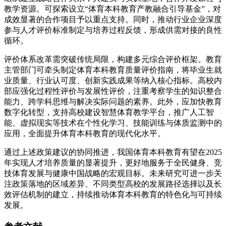
教学资源。可探索设立“体育本科教育产教融合引导基金”，对
成效显著的合作项目予以重点支持。同时，推动行业企业深度
参与人才评价标准制定与培养过程反馈，形成供需对接的良性
循环。
评价体系改革需突破传统局限，构建多元综合评价框架。教育
主管部门可牵头制定体育本科教育质量评价指南，将毕业生就
业质量、行业认可度、创新实践成果等纳入核心指标。高校内
部应强化过程性评价与发展性评价，注重考察学生的知识整合
能力、跨学科思维与解决实际问题的素养。此外，应加快教育
数字化转型，支持高校建设智慧体育教学平台，推广人工智
能、虚拟现实等技术在个性化学习、技能训练与体质监测中的
应用，全面提升体育本科教育的现代化水平。
通过上述政策建议的协同推进，我国体育本科教育有望在2025
年实现人才培养质量的显著提升，更好地服务于全民健身、竞
技体育发展与健康中国战略的宏观目标。未来研究可进一步关
注政策落地的区域差异、不同类型高校的发展路径选择以及长
效评估机制的建立，持续推动体育本科教育的特色化与可持续
发展。