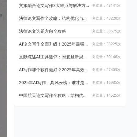
文旅融合论文写作3大难点与解决方
浏览量：48141次
案
法律论文写作全攻略：结构优化与文
浏览量：43220次
献引用技巧
法律论文选题方向全攻略
浏览量：38675次
AI论文写作全面升级！2025年最强写
浏览量：33225次
作攻略：让万能小in带你从开题到完
稿
文献综述AI工具测评：附复旦新规下
浏览量：30146次
AI论文工具适用指南
AI写作哪个软件最好？2025年高效智
浏览量：27403次
能写作工具实测与推荐
2025年AI写作工具风云榜：谁才是真
浏览量：16935次
正的高效创作神器？
中国航天论文写作全攻略：结构优化
浏览量：14525次
与文献整合技巧