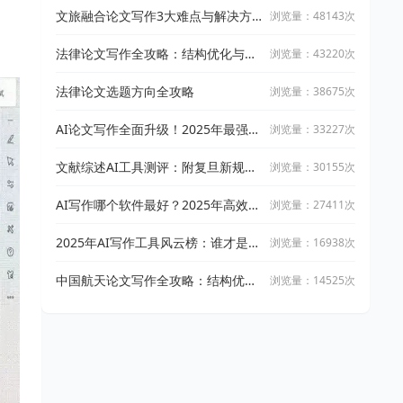
文旅融合论文写作3大难点与解决方
浏览量：48143次
案
法律论文写作全攻略：结构优化与文
浏览量：43220次
献引用技巧
法律论文选题方向全攻略
浏览量：38675次
AI论文写作全面升级！2025年最强写
浏览量：33227次
作攻略：让万能小in带你从开题到完
稿
文献综述AI工具测评：附复旦新规下
浏览量：30155次
AI论文工具适用指南
AI写作哪个软件最好？2025年高效智
浏览量：27411次
能写作工具实测与推荐
2025年AI写作工具风云榜：谁才是真
浏览量：16938次
正的高效创作神器？
中国航天论文写作全攻略：结构优化
浏览量：14525次
与文献整合技巧