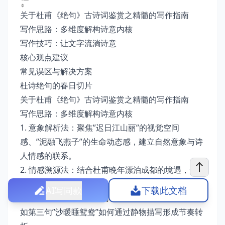
关于杜甫《绝句》古诗词鉴赏之精髓的写作指南
写作思路：多维度解构诗意内核
写作技巧：让文字流淌诗意
核心观点建议
常见误区与解决方案
杜诗绝句的春日切片
关于杜甫《绝句》古诗词鉴赏之精髓的写作指南
写作思路：多维度解构诗意内核
1. 意象解析法：聚焦”迟日江山丽”的视觉空间
感、”泥融飞燕子”的生命动态感，建立自然意象与诗
人情感的联系。
2. 情感溯源法：结合杜甫晚年漂泊成都的境遇，分
析明快画面下隐含的故园之思与乱世悲悯。
AI写同款
下载此文档
3. 结构解诗法：剖析四句诗”起承转合”的精密布局，
如第三句”沙暖睡鸳鸯”如何通过静物描写形成节奏转