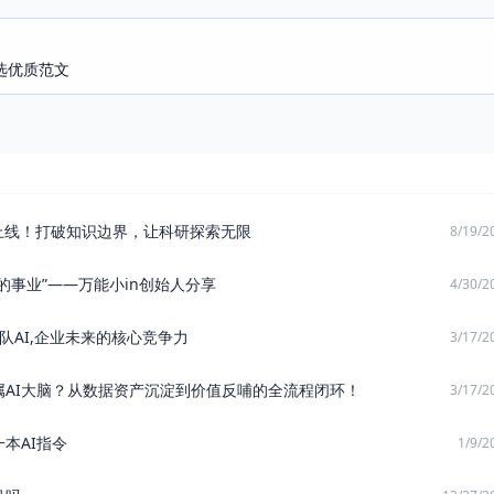
选优质范文
上线！打破知识边界，让科研探索无限
8/19/2
的事业”——万能小in创始人分享
4/30/2
队AI,企业未来的核心竞争力
3/17/2
属AI大脑？从数据资产沉淀到价值反哺的全流程闭环！
3/17/2
本AI指令
1/9/2