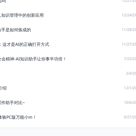
机吗
12/27/2
人知识管理中的创新应用
12/24/2
识助手是如何炼成的
11/28/2
评：这才是AI的正确打开方式
11/27/2
会精神-AI知识助手让你事半功倍！
7/23/2
2/4/2
介绍
12/1/2
写作助手对比~
10/6/2
n 体验PC版万能小in！
9/27/2