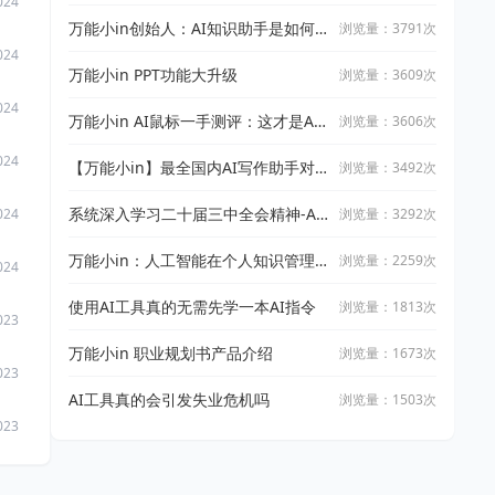
024
能小in！
万能小in创始人：AI知识助手是如何
浏览量：3791次
炼成的
024
万能小in PPT功能大升级
浏览量：3609次
024
万能小in AI鼠标一手测评：这才是AI
浏览量：3606次
的正确打开方式
024
【万能小in】最全国内AI写作助手对
浏览量：3492次
比~
系统深入学习二十届三中全会精神-AI
浏览量：3292次
024
知识助手让你事半功倍！
万能小in：人工智能在个人知识管理
浏览量：2259次
024
中的创新应用
使用AI工具真的无需先学一本AI指令
浏览量：1813次
023
万能小in 职业规划书产品介绍
浏览量：1673次
023
AI工具真的会引发失业危机吗
浏览量：1503次
023