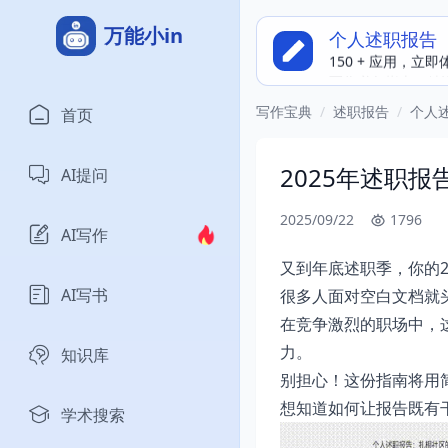
万能小in
个人述职报告
写作必备指南，精
写作宝典
/
述职报告
/
个人
首页
2025年述职
AI提问
2025/09/22
1796
AI写作
又到年底述职季，你的2
AI写书
很多人面对空白文档就
在竞争激烈的职场中，
力。
知识库
别担心！这份指南将用
想知道如何让报告既有
学术搜索