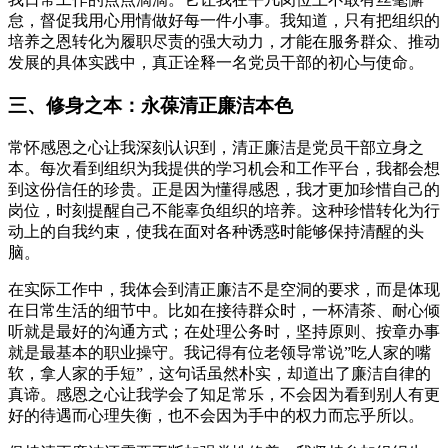
怠，督促我用心用情做好每一件小事。我知道，只有把组织的
培养之恩转化为履职尽责的强大动力，才能在服务群众、推动
发展的具体实践中，真正诠释一名党员干部的初心与使命。
三、修身之本：永葆清正廉洁本色
常怀感恩之心让我深刻认识到，清正廉洁是党员干部立身之
本。每次看到组织为我提供的学习机会和工作平台，我都会想
到这份信任的珍贵。正是因为懂得感恩，我才更加珍惜自己的
岗位，时刻提醒自己不能辜负组织的培养。这种珍惜转化为行
动上的自我约束，使我在面对各种诱惑时能够保持清醒的头
脑。
在实际工作中，我体会到清正廉洁不是空洞的要求，而是体现
在日常生活的细节中。比如在接待群众时，一杯清茶、耐心倾
听就是最好的沟通方式；在处理公务时，坚持原则、按章办事
就是最基本的职业操守。我记得有位老领导常说”吃人家的嘴
软，拿人家的手短”，这句话虽然朴实，却道出了廉洁自律的
真谛。感恩之心让我学会了知足常乐，不会因为看到别人有更
好的待遇而心理失衡，也不会因为手中的权力而忘乎所以。