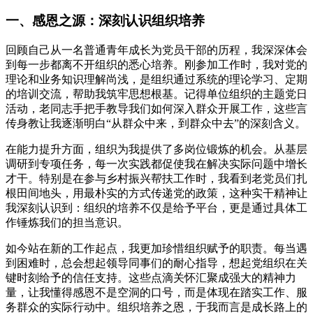
一、感恩之源：深刻认识组织培养
回顾自己从一名普通青年成长为党员干部的历程，我深深体会
到每一步都离不开组织的悉心培养。刚参加工作时，我对党的
理论和业务知识理解尚浅，是组织通过系统的理论学习、定期
的培训交流，帮助我筑牢思想根基。记得单位组织的主题党日
活动，老同志手把手教导我们如何深入群众开展工作，这些言
传身教让我逐渐明白“从群众中来，到群众中去”的深刻含义。
在能力提升方面，组织为我提供了多岗位锻炼的机会。从基层
调研到专项任务，每一次实践都促使我在解决实际问题中增长
才干。特别是在参与乡村振兴帮扶工作时，我看到老党员们扎
根田间地头，用最朴实的方式传递党的政策，这种实干精神让
我深刻认识到：组织的培养不仅是给予平台，更是通过具体工
作锤炼我们的担当意识。
如今站在新的工作起点，我更加珍惜组织赋予的职责。每当遇
到困难时，总会想起领导同事们的耐心指导，想起党组织在关
键时刻给予的信任支持。这些点滴关怀汇聚成强大的精神力
量，让我懂得感恩不是空洞的口号，而是体现在踏实工作、服
务群众的实际行动中。组织培养之恩，于我而言是成长路上的