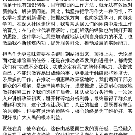
满足于现有知识储备，固守陈旧的工作方法，就无法有效应对
新挑战、解决新问题。因此，我坚持把学习作为一种习惯，不
仅学习党的创新理论，把握政策方向，也向实践学习、向群众
学习。在深入社区走访时，我常常从居民们的闲谈中发现工作
的盲点；在与企业代表座谈时，他们鲜活的经验也为我打开新
的思路。这种学习让我更加清醒地认识到自身能力的不足，也
激励我不断修炼内功，提升服务群众、推动发展的实际能力。
担当作为更意味着要在关键时刻站得出来、顶得上去。无论是
面对急难险重的任务，还是在推动改革发展的进程中，都需要
我们有“功成不必在我，功成必定有我”的胸怀和魄力。我告诫
自己，不能只做容易出成绩的事，更要敢于触碰那些难度大、
矛盾多的工作。在推动一项惠民政策落地时，我们遇到了部分
群众的不理解。是选择简单执行、强硬推进，还是耐心细致地
做好解释工作？我们选择了后者。团队成员分头行动，一次次
入户讲解政策初衷，掰开揉碎地分析利弊，最终赢得了群众的
理解和支持。这个过程让我明白，真正的担当，是既要有坚定
的原则性，也要有灵活的策略性，核心始终是为了维护好、实
现好最广大人民的根本利益。
责任在肩，使命在心。这份由感恩而生发的责任感，已经融入
我日常工作的点点滴滴。它让我在平凡岗位上不敢有丝毫懈