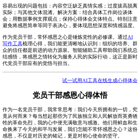
容易出现的问题包括：内容空泛缺乏真情实感；过度拔高脱离
实际；与其他文体混淆。解决方案：结合具体工作岗位谈体
会；用数据事例支撑观点；保持心得体会文体特点。特别注意
避免将感恩简单等同于表决心，要体现思想深度和情感温度。
作为党员干部，常怀感恩之心是锤炼党性的必修课。通过
AI
写作工具
梳理心得，我们能更清晰地认识到：组织的培养、群
众的信任都是前进的动力源泉。智能辅助工具帮助我们系统总
结感悟，将感恩之情转化为服务人民的实际行动，这正是新时
代党员干部应有的觉悟与担当。
试一试用AI工具在线生成心得体会
党员干部感恩心得体悟
作为一名党员干部，我常常思考：我们今天所拥有的一切，究
竟从何而来？每当想起那些为了民族独立和人民解放而英勇牺
牲的革命先烈，我的心中便充满敬意与感激。他们用鲜血和生
命换来了今天的和平与发展，我们怎能不常怀感恩之心？这份
感恩，不仅是对历史的铭记，更是对初心使命的坚守。