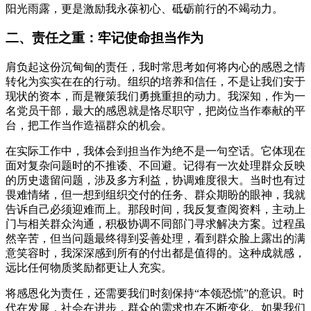
阳光雨露，更是激励我永葆初心、砥砺前行的不竭动力。
二、责任之重：牢记使命担当作为
肩负起这份沉甸甸的责任，我时常思考如何将内心的感恩之情
转化为实实在在的行动。组织的培养和信任，不是让我们安于
现状的资本，而是鞭策我们勇挑重担的动力。我深知，作为一
名党员干部，最大的感恩就是恪尽职守，把岗位当作奉献的平
台，把工作当作造福群众的机会。
在实际工作中，我体会到担当作为绝不是一句空话。它体现在
面对复杂问题时的不推诿、不回避。记得有一次处理群众反映
的历史遗留问题，涉及多方利益，协调难度很大。当时也有过
畏难情绪，但一想到组织交付的任务、群众期盼的眼神，我就
告诉自己必须迎难而上。那段时间，我反复查阅资料，主动上
门与相关群众沟通，积极协调不同部门寻求解决方案。过程虽
然辛苦，但当问题最终得到妥善处理，看到群众脸上露出的满
意笑容时，我深深感到所有的付出都是值得的。这种成就感，
远比任何物质奖励都更让人充实。
将感恩化为责任，还需要我们时刻保持“本领恐慌”的意识。时
代在发展，社会在进步，群众的需求也在不断变化。如果我们