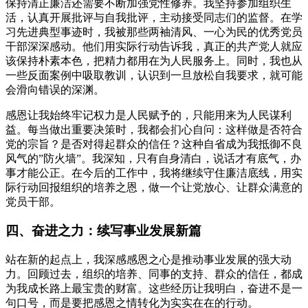
保持清正廉洁还需要不断加强党性修养。我坚持参加组织生
活，认真开展批评与自我批评，主动接受同志们的监督。在学
习先进典型事迹时，我被那些两袖清风、一心为民的优秀党员
干部深深感动。他们用实际行动告诉我，真正的共产党人就应
该保持朴素本色，把精力都用在为人民服务上。同时，我也从
一些反面案例中吸取教训，认识到一旦放松自我要求，就可能
会滑向错误的深渊。
感恩让我始终牢记权力是人民赋予的，只能用来为人民谋利
益。每当做出重要决策时，我都会扪心自问：这样做是否符合
党的宗旨？是否对得起群众的信任？这种自省成为我抵御不良
风气的”防火墙”。我深知，只有自身清白，说话才有底气，办
事才能公正。在今后的工作中，我将继续守住廉洁底线，用实
际行动回报组织的培养之恩，做一个让党放心、让群众满意的
党员干部。
四、奋进之力：续写事业发展新篇
站在新的起点上，我深感感恩之心是推动事业发展的强大动
力。回顾过去，组织的培养、同事的支持、群众的信任，都成
为我成长路上最宝贵的财富。这些经历让我明白，奋进不是一
句口号，而是要把感恩之情转化为实实在在的行动。