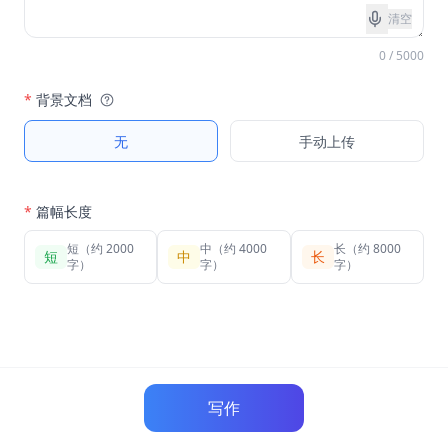
清空
0 / 5000
*
背景文档
无
手动上传
*
篇幅长度
短（约 2000
中（约 4000
长（约 8000
短
中
长
字）
字）
字）
写作