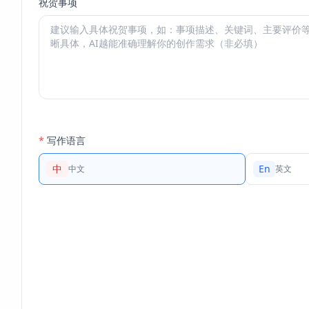
祝贺事项
*
写作语言
中
En
中文
英文