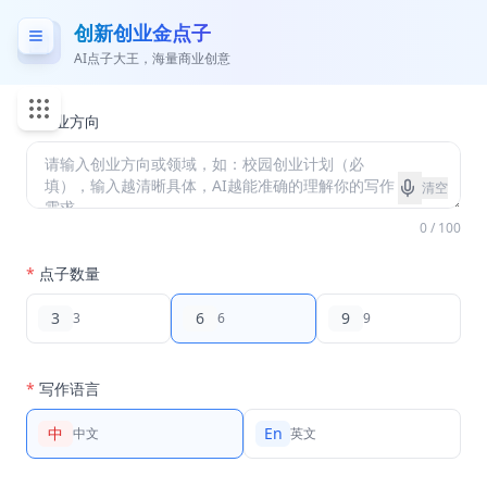
创新创业金点子
AI点子大王，海量商业创意
*
创业方向
清空
0 / 100
*
点子数量
3
6
9
3
6
9
*
写作语言
中
En
中文
英文