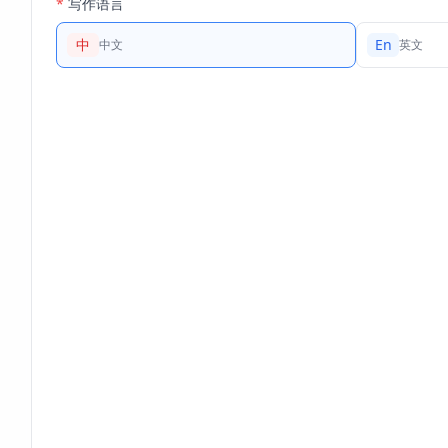
*
写作语言
中
En
中文
英文