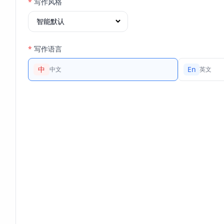
*
写作风格
*
写作语言
中
En
中文
英文